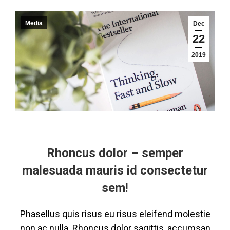
Media
Dec
22
2019
Rhoncus dolor – semper
malesuada mauris id consectetur
sem!
Phasellus quis risus eu risus eleifend molestie
non ac nulla. Rhoncus dolor sagittis, accumsan