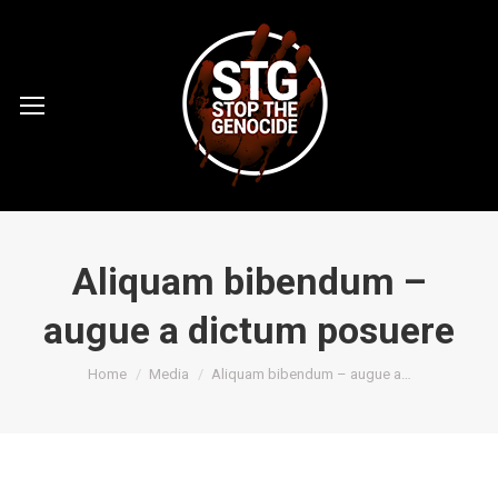
Aliquam bibendum –
augue a dictum posuere
You are here:
Home
Media
Aliquam bibendum – augue a…