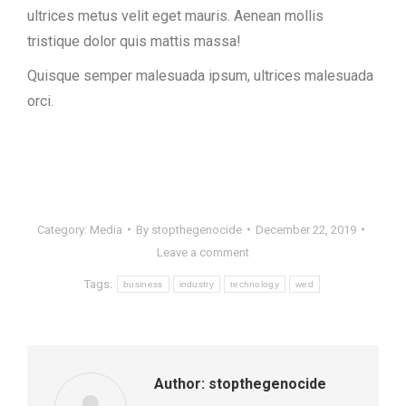
ultrices metus velit eget mauris. Aenean mollis
tristique dolor quis mattis massa!
Quisque semper malesuada ipsum, ultrices malesuada
orci.
Category:
Media
By
stopthegenocide
December 22, 2019
Leave a comment
Tags:
business
industry
technology
wed
Author:
stopthegenocide