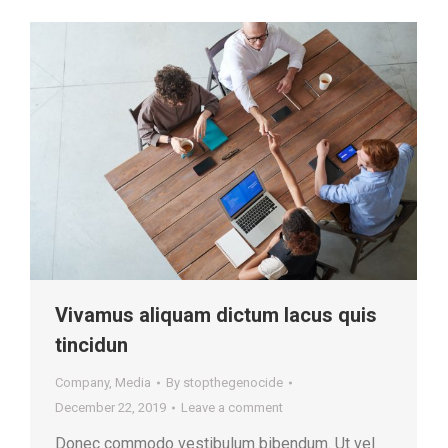
Vivamus aliquam dictum lacus quis
tincidun
Company
,
Media
By
stopthegenocide
December 22, 2019
Leave a comment
Donec commodo vestibulum bibendum. Ut vel