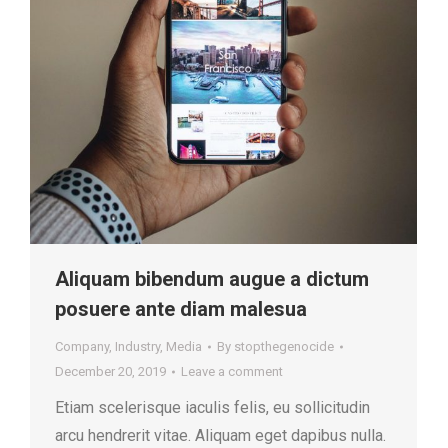
Aliquam bibendum augue a dictum
posuere ante diam malesua
Company
,
Industry
,
Media
By
stopthegenocide
December 20, 2019
Leave a comment
Etiam scelerisque iaculis felis, eu sollicitudin
arcu hendrerit vitae. Aliquam eget dapibus nulla.