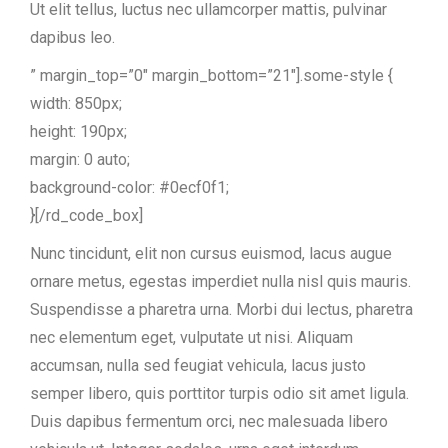
Ut elit tellus, luctus nec ullamcorper mattis, pulvinar
dapibus leo.
” margin_top=”0″ margin_bottom=”21″].some-style {
width: 850px;
height: 190px;
margin: 0 auto;
background-color: #0ecf0f1;
}[/rd_code_box]
Nunc tincidunt, elit non cursus euismod, lacus augue
ornare metus, egestas imperdiet nulla nisl quis mauris.
Suspendisse a pharetra urna. Morbi dui lectus, pharetra
nec elementum eget, vulputate ut nisi. Aliquam
accumsan, nulla sed feugiat vehicula, lacus justo
semper libero, quis porttitor turpis odio sit amet ligula.
Duis dapibus fermentum orci, nec malesuada libero