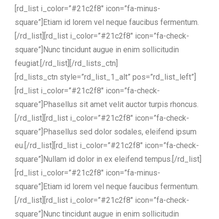
[rd_list i_color=”#21c2f8″ icon=”fa-minus-
square”]Etiam id lorem vel neque faucibus fermentum.
[/rd_list][rd_list i_color=”#21c2f8″ icon=”fa-check-
square”]Nunc tincidunt augue in enim sollicitudin
feugiat.[/rd_list][/rd_lists_ctn]
[rd_lists_ctn style=”rd_list_1_alt” pos=”rd_list_left”]
[rd_list i_color=”#21c2f8″ icon=”fa-check-
square”]Phasellus sit amet velit auctor turpis rhoncus.
[/rd_list][rd_list i_color=”#21c2f8″ icon=”fa-check-
square”]Phasellus sed dolor sodales, eleifend ipsum
eu.[/rd_list][rd_list i_color=”#21c2f8″ icon=”fa-check-
square”]Nullam id dolor in ex eleifend tempus.[/rd_list]
[rd_list i_color=”#21c2f8″ icon=”fa-minus-
square”]Etiam id lorem vel neque faucibus fermentum.
[/rd_list][rd_list i_color=”#21c2f8″ icon=”fa-check-
square”]Nunc tincidunt augue in enim sollicitudin