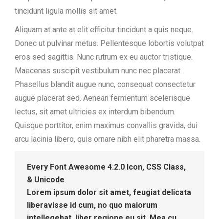
tincidunt ligula mollis sit amet.
Aliquam at ante at elit efficitur tincidunt a quis neque.
Donec ut pulvinar metus. Pellentesque lobortis volutpat
eros sed sagittis. Nunc rutrum ex eu auctor tristique.
Maecenas suscipit vestibulum nunc nec placerat.
Phasellus blandit augue nunc, consequat consectetur
augue placerat sed. Aenean fermentum scelerisque
lectus, sit amet ultricies ex interdum bibendum.
Quisque porttitor, enim maximus convallis gravida, dui
arcu lacinia libero, quis ornare nibh elit pharetra massa.
Every Font Awesome 4.2.0 Icon, CSS Class,
& Unicode
Lorem ipsum dolor sit amet, feugiat delicata
liberavisse id cum, no quo maiorum
intellegebat, liber regione eu sit. Mea cu